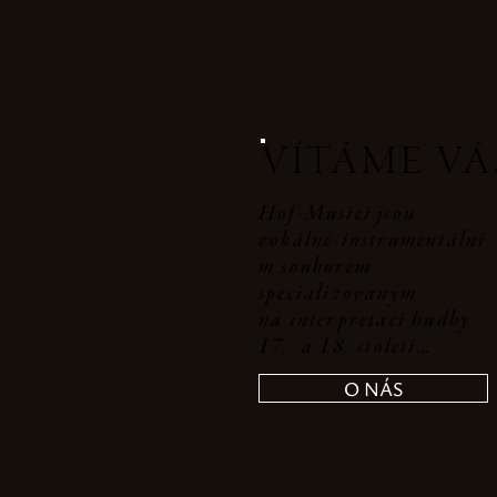
VÍTÁME VÁ
Hof-Musici jsou
vokálně‑instrumentální
m souborem
specializovaným
na interpretaci hudby
17. a 18. století…
O NÁS